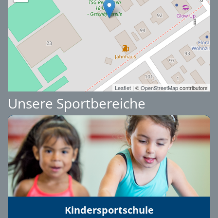
Leaflet
| ©
OpenStreetMap
contributors
Unsere Sportbereiche
Kindersportschule