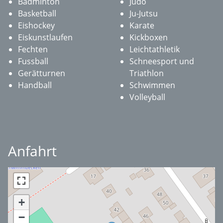
Badminton
Judo
Basketball
Ju-Jutsu
Eishockey
Karate
Eiskunstlaufen
Kickboxen
Fechten
Leichtathletik
Fussball
Schneesport und
Gerätturnen
Triathlon
Handball
Schwimmen
Volleyball
Anfahrt
+
−