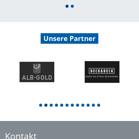
1
2
Unsere Partner
1
2
3
4
5
6
7
8
9
10
11
12
Kontakt