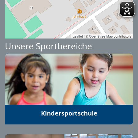
Leaflet
| ©
OpenStreetMap
contributors
Unsere Sportbereiche
Kindersportschule