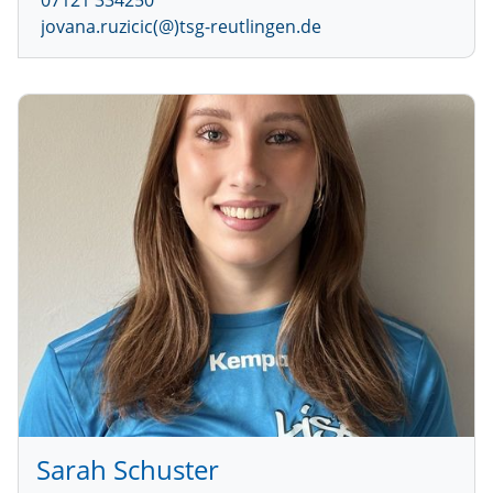
07121 334250
jovana.ruzicic(@)tsg-reutlingen.de
Sarah Schuster