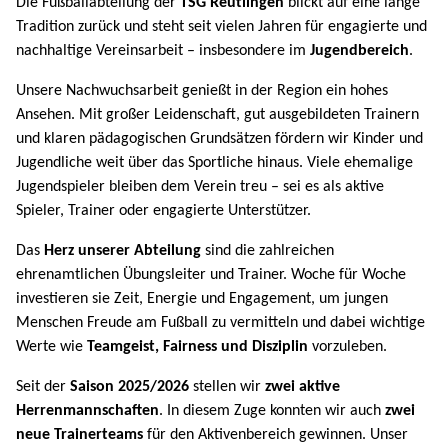
Die Fußballabteilung der
TSG Reutlingen
blickt auf eine lange
Tradition zurück und steht seit vielen Jahren für engagierte und
nachhaltige Vereinsarbeit – insbesondere im
Jugendbereich
.
Unsere Nachwuchsarbeit genießt in der Region ein hohes
Ansehen. Mit großer Leidenschaft, gut ausgebildeten Trainern
und klaren pädagogischen Grundsätzen fördern wir Kinder und
Jugendliche weit über das Sportliche hinaus. Viele ehemalige
Jugendspieler bleiben dem Verein treu – sei es als aktive
Spieler, Trainer oder engagierte Unterstützer.
Das
Herz unserer Abteilung
sind die zahlreichen
ehrenamtlichen Übungsleiter und Trainer. Woche für Woche
investieren sie Zeit, Energie und Engagement, um jungen
Menschen Freude am Fußball zu vermitteln und dabei wichtige
Werte wie
Teamgeist, Fairness und Disziplin
vorzuleben.
Seit der
Saison 2025/2026
stellen wir
zwei aktive
Herrenmannschaften
. In diesem Zuge konnten wir auch
zwei
neue Trainerteams
für den Aktivenbereich gewinnen. Unser