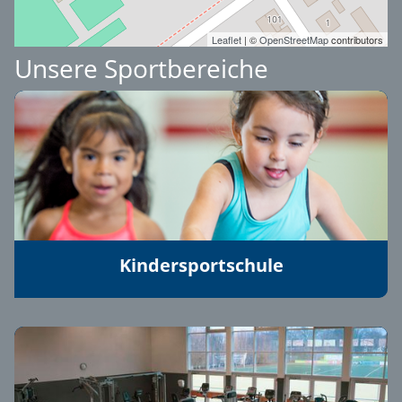
Leaflet
| ©
OpenStreetMap
contributors
Unsere Sportbereiche
Kindersportschule