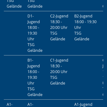
TSG
TSG
T
Gelände
Gelände
Ge
D1-
C2-Jugend
B2-Jugend
Jugend
18:30 -
18:00 - 19:30
18:00 -
20:00 Uhr
Uhr
19:30
TSG
TSG
Uhr
Gelände
Gelände
TSG
Gelände
B1-
C1-Jugend
C1
Jugend
18:30 -
Ju
18:00 -
20:00 Uhr
18
19:30
TSG
19
Uhr
Gelände
U
TSG
T
Gelände
Ge
A1-
A1-
A1-Jugend