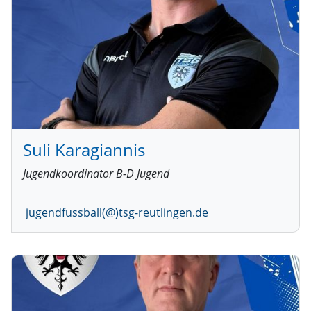
Suli Karagiannis
Jugendkoordinator B-D Jugend
jugendfussball(@)tsg-reutlingen.de