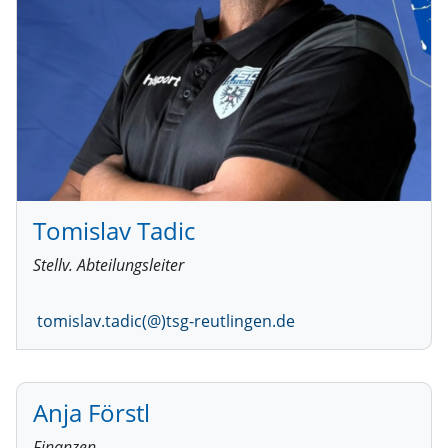
Tomislav Tadic
Stellv. Abteilungsleiter
tomislav.tadic(@)tsg-reutlingen.de
Anja Förstl
Finanzen