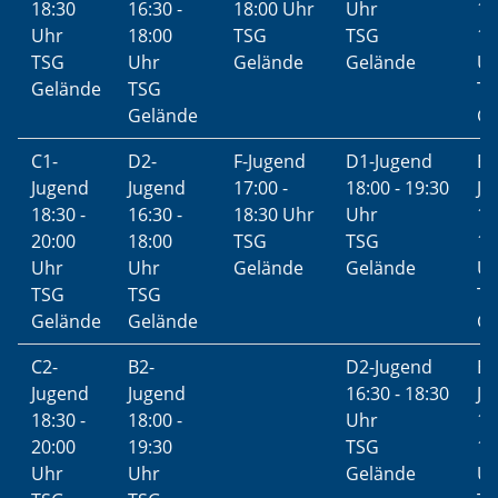
18:30
16:30 -
18:00 Uhr
Uhr
17
Uhr
18:00
TSG
TSG
18
TSG
Uhr
Gelände
Gelände
U
Gelände
TSG
T
Gelände
Ge
C1-
D2-
F-Jugend
D1-Jugend
E2
Jugend
Jugend
17:00 -
18:00 - 19:30
Ju
18:30 -
16:30 -
18:30 Uhr
Uhr
16
20:00
18:00
TSG
TSG
18
Uhr
Uhr
Gelände
Gelände
U
TSG
TSG
T
Gelände
Gelände
Ge
C2-
B2-
D2-Jugend
B1
Jugend
Jugend
16:30 - 18:30
Ju
18:30 -
18:00 -
Uhr
18
20:00
19:30
TSG
19
Uhr
Uhr
Gelände
U