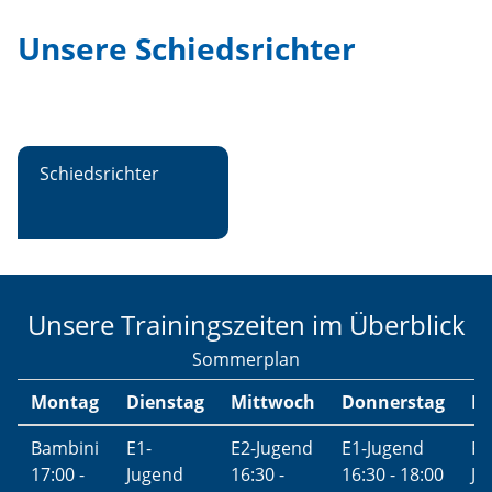
Unsere Schiedsrichter
Schiedsrichter
Unsere Trainingszeiten im Überblick
Sommerplan
Montag
Dienstag
Mittwoch
Donnerstag
Fr
Bambini
E1-
E2-Jugend
E1-Jugend
F-
17:00 -
Jugend
16:30 -
16:30 - 18:00
Ju