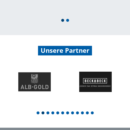
1
2
Unsere Partner
1
2
3
4
5
6
7
8
9
10
11
12