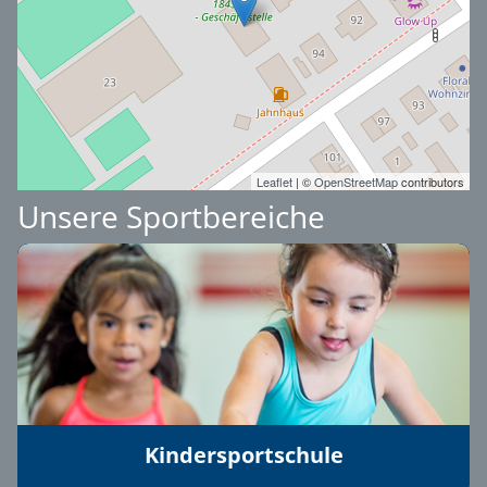
Leaflet
| ©
OpenStreetMap
contributors
Unsere Sportbereiche
Kindersportschule