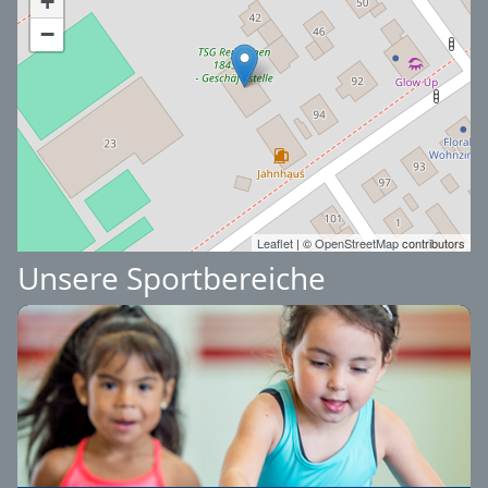
+
−
Leaflet
| ©
OpenStreetMap
contributors
Unsere Sportbereiche