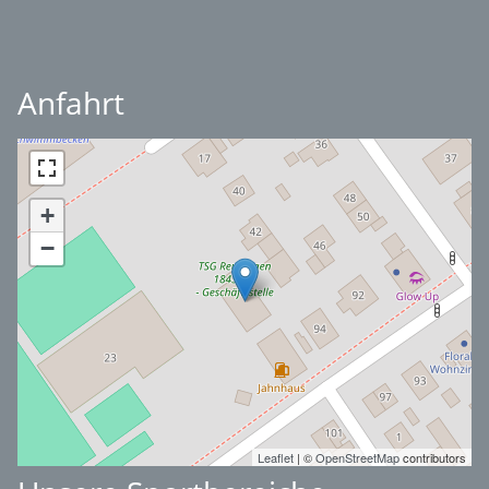
Anfahrt
+
−
Leaflet
| ©
OpenStreetMap
contributors