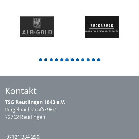
1
2
3
4
5
6
7
8
9
10
11
12
Kontakt
TSG Reutlingen 1843 e.V.
Ringelbachstraße 96/1
72762 Reutlingen
07121 334 250