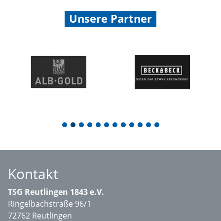
Unsere Partner
1
2
3
4
5
6
7
8
9
10
11
12
Kontakt
TSG Reutlingen 1843 e.V.
Ringelbachstraße 96/1
72762 Reutlingen