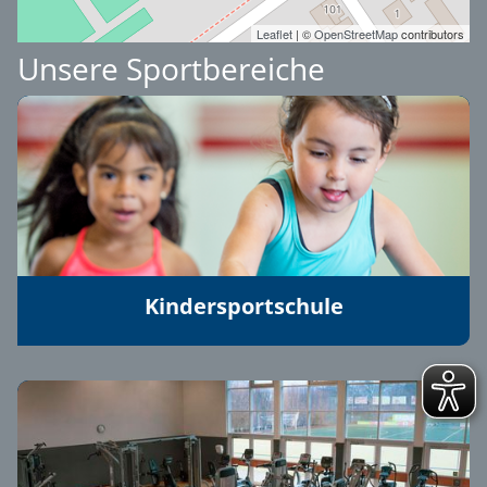
Leaflet
| ©
OpenStreetMap
contributors
Unsere Sportbereiche
Kindersportschule