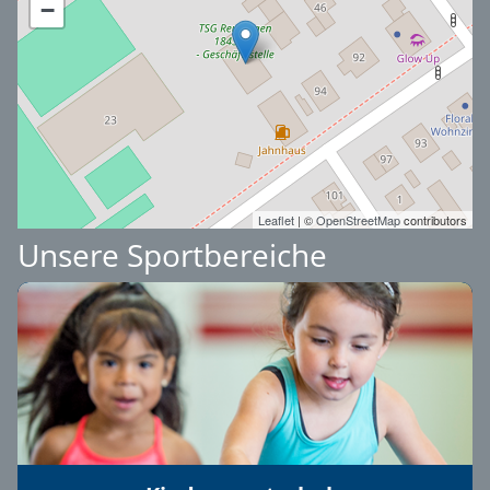
−
Leaflet
| ©
OpenStreetMap
contributors
Unsere Sportbereiche