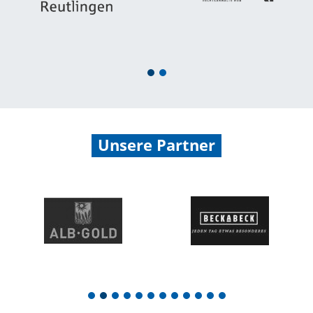
1
2
Unsere Partner
1
2
3
4
5
6
7
8
9
10
11
12